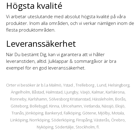
Högsta kvalité
Vi arbetar uteslutande med absolut högsta kvalité på våra
produkter. Inom alla områden, och vi verkar nämligen inom de
flesta produktområden.
Leveranssäkerhet
När Du bestämt Dig, kan vi garantera att vi håller
leveranstiden, alltid. Julklappar & sommargåvor är bra
exempel för en god leveranssäkerhet.
Orter vi besöker är b.l.a Malmö, Ystad , Trelleborg , Lund, Helsingborg,
Ängelholm, Båstad, Halmstad, Ljungby, Växjö, Kalmar, Karlskrona,
Ronneby, Karlshamn, Sölvesborg Kristianstad, Hässleholm, Borås,
Göteborg, Bollebygd, Kinna, Ulricehamn, Vetlanda, Nässjö, Eksjö,
Tranås, Jönköping, Bankeryd, Falköping, Götene, Mjölby, Motala,
Linköping, Norrköping, Söderköping, Finspång, Västerås, Örebro,
Nyköping, Södertälje, Stockholm, fl.